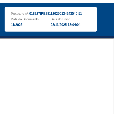
018627IPE281120250134243540-51
Protocolo nº:
Data do Documento
Data do Envio
11/2025
28/11/2025 18:04:04