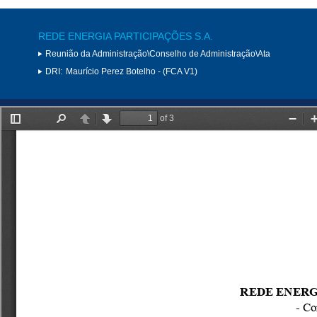
REDE ENERGIA PARTICIPAÇÕES S.A.
Reunião da Administração\Conselho de Administração\Ata
DRI:
Maurício Perez Botelho - (FCA V1)