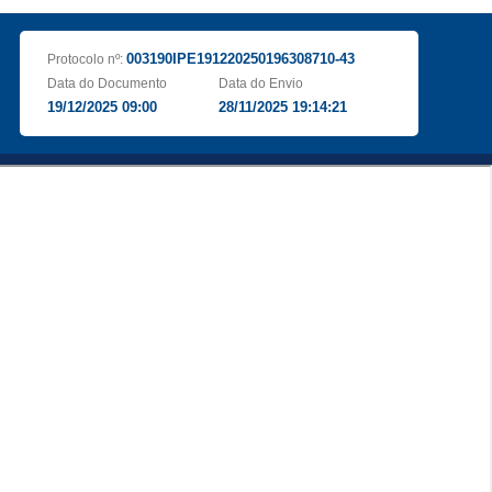
003190IPE191220250196308710-43
Protocolo nº:
Data do Documento
Data do Envio
19/12/2025 09:00
28/11/2025 19:14:21