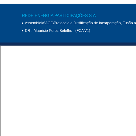
REDE ENERGIA PARTICIPAÇÕES S.A.
Assembleia\AGE\Protocolo e Justificação de Incorporação, Fusão 
DRI:
Maurício Perez Botelho - (FCA V1)