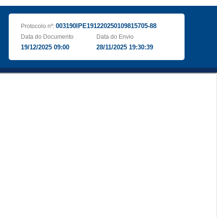
003190IPE191220250109815705-88
Protocolo nº:
Data do Documento
Data do Envio
19/12/2025 09:00
28/11/2025 19:30:39