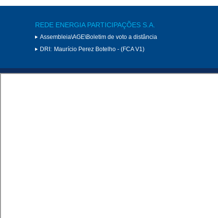
REDE ENERGIA PARTICIPAÇÕES S.A.
Assembleia\AGE\Boletim de voto a distância
DRI:
Maurício Perez Botelho - (FCA V1)