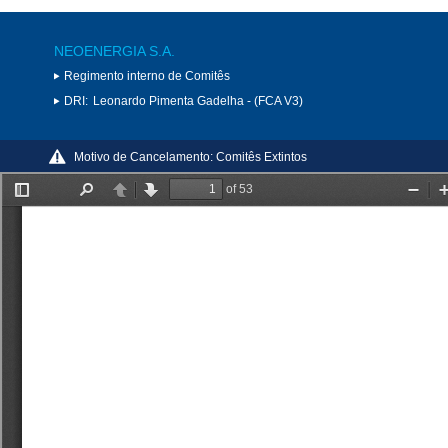
NEOENERGIA S.A.
Regimento interno de Comitês
DRI:
Leonardo Pimenta Gadelha - (FCA V3)
Motivo de Cancelamento:
Comitês Extintos