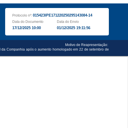
015423IPE171220250295143084-14
Protocolo nº:
Data do Documento
Data do Envio
17/12/2025 10:00
01/12/2025 19:11:56
Motivo de Reapresentação:
social da Companhia após o aumento homologado em 22 de setembro de