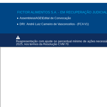
FICTOR ALIMENTOS S.A. - EM RECUPERAÇÃO JUDICIA
Assembleia\AGE\Edital de Convocação
DRI:
André Luiz Carneiro de Vasconcellos - (FCA V1)
Reapresentação com ajuste no percentual mínimo de ações necessári
2025, nos termos da Resolução CVM 70.