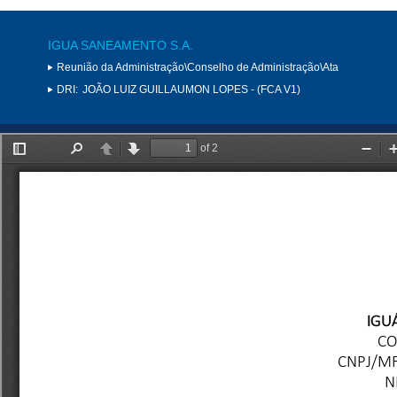
IGUA SANEAMENTO S.A.
Reunião da Administração\Conselho de Administração\Ata
DRI:
JOÃO LUIZ GUILLAUMON LOPES - (FCA V1)