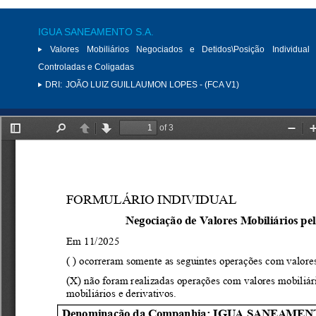
IGUA SANEAMENTO S.A.
Valores Mobiliários Negociados e Detidos\Posição Individual 
Controladas e Coligadas
DRI:
JOÃO LUIZ GUILLAUMON LOPES - (FCA V1)