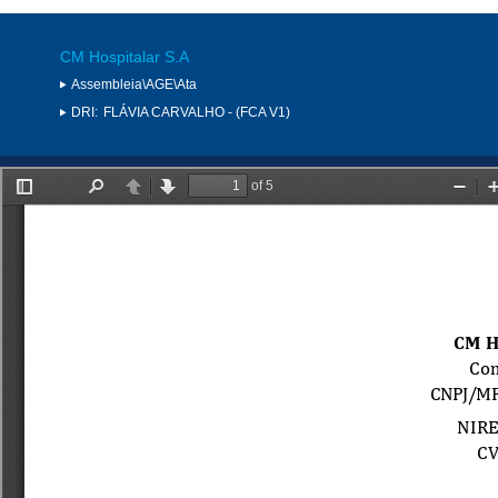
CM Hospitalar S.A
Assembleia\AGE\Ata
DRI:
FLÁVIA CARVALHO - (FCA V1)