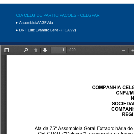
CIA CELG DE PARTICIPACOES - CELGPAR
Assembleia\AGE\Ata
DRI:
Luiz Evandro Leite - (FCA V2)