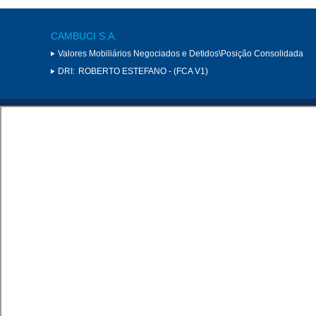
CAMBUCI S.A.
Valores Mobiliários Negociados e Detidos\Posição Consolidada
DRI:
ROBERTO ESTEFANO - (FCA V1)