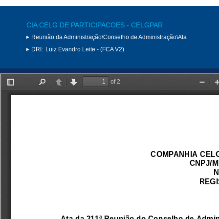
CIA CELG DE PARTICIPACOES - CELGPAR
Reunião da Administração\Conselho de Administração\Ata
DRI:
Luiz Evandro Leite - (FCA V2)