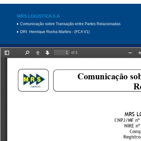
MRS LOGISTICA S.A.
Comunicação sobre Transação entre Partes Relacionadas
DRI:
Henrique Rocha Martins - (FCA V1)