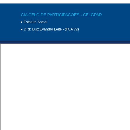
CIA CELG DE PARTICIPACOES - CELGPAR
Estatuto Social
DRI:
Luiz Evandro Leite - (FCA V2)