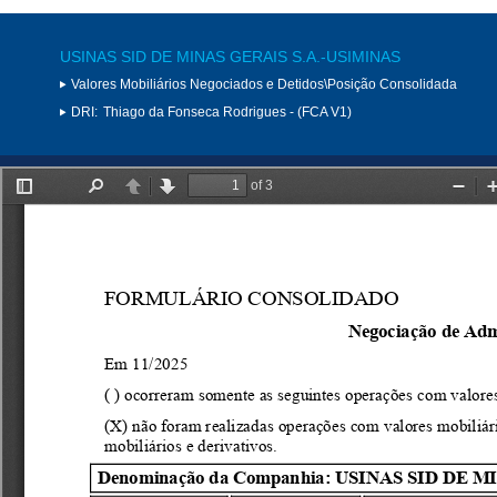
USINAS SID DE MINAS GERAIS S.A.-USIMINAS
Valores Mobiliários Negociados e Detidos\Posição Consolidada
DRI:
Thiago da Fonseca Rodrigues - (FCA V1)