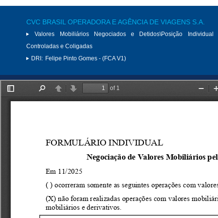
CVC BRASIL OPERADORA E AGÊNCIA DE VIAGENS S.A.
Valores Mobiliários Negociados e Detidos\Posição Individual 
Controladas e Coligadas
DRI:
Felipe Pinto Gomes - (FCA V1)