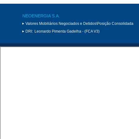
NEOENERGIA S.A.
Valores Mobiliários Negociados e Detidos\Posição Consolidada
DRI:
Leonardo Pimenta Gadelha - (FCA V3)