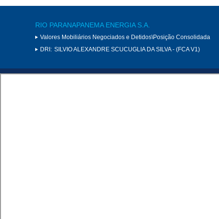
RIO PARANAPANEMA ENERGIA S.A.
Valores Mobiliários Negociados e Detidos\Posição Consolidada
DRI:
SILVIO ALEXANDRE SCUCUGLIA DA SILVA - (FCA V1)