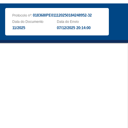
018368IPE011120250184248952-32
Protocolo nº:
Data do Documento
Data do Envio
11/2025
07/12/2025 20:14:00