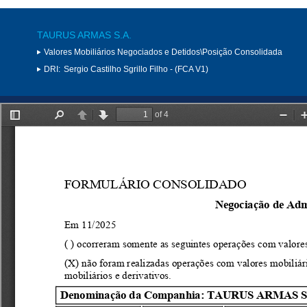
TAURUS ARMAS S.A.
Valores Mobiliários Negociados e Detidos\Posição Consolidada
DRI:
Sergio Castilho Sgrillo Filho - (FCA V1)