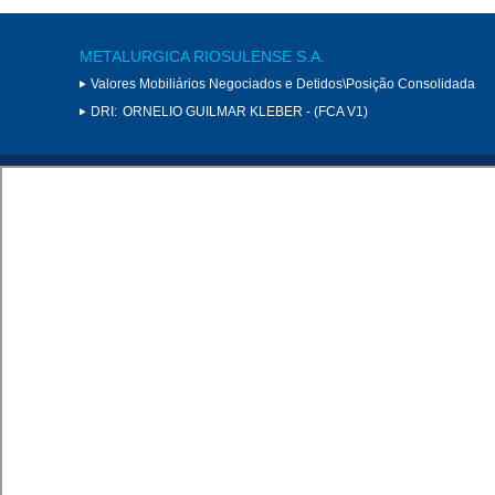
METALURGICA RIOSULENSE S.A.
Valores Mobiliários Negociados e Detidos\Posição Consolidada
DRI:
ORNELIO GUILMAR KLEBER - (FCA V1)