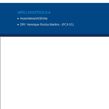
MRS LOGISTICA S.A.
Assembleia\AGE\Ata
DRI:
Henrique Rocha Martins - (FCA V1)