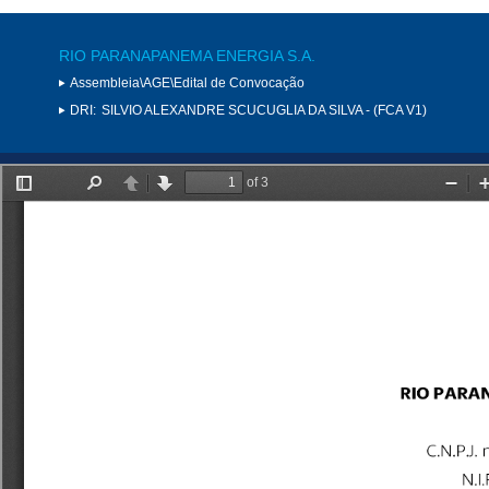
RIO PARANAPANEMA ENERGIA S.A.
Assembleia\AGE\Edital de Convocação
DRI:
SILVIO ALEXANDRE SCUCUGLIA DA SILVA - (FCA V1)