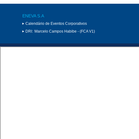
ENEVA S.A
Calendário de Eventos Corporativos
DRI:
Marcelo Campos Habibe - (FCA V1)