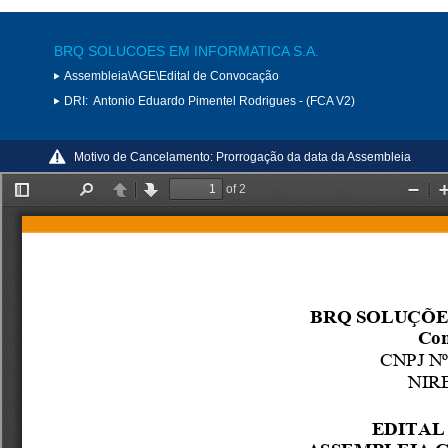
BRQ SOLUCOES EM INFORMATICA S.A.
Assembleia\AGE\Edital de Convocação
DRI:
Antonio Eduardo Pimentel Rodrigues - (FCA V2)
Motivo de Cancelamento:
Prorrogação da data da Assembleia