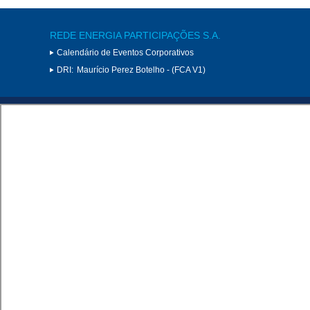
REDE ENERGIA PARTICIPAÇÕES S.A.
Calendário de Eventos Corporativos
DRI:
Maurício Perez Botelho - (FCA V1)