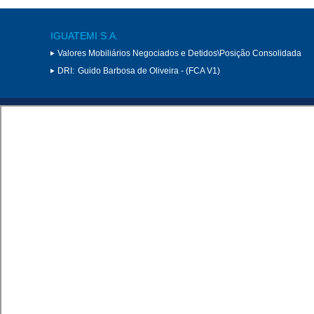
IGUATEMI S.A.
Valores Mobiliários Negociados e Detidos\Posição Consolidada
DRI:
Guido Barbosa de Oliveira - (FCA V1)