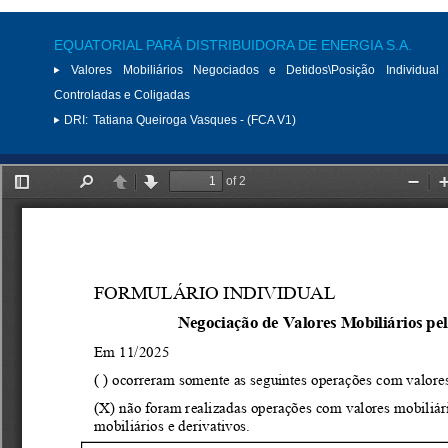
EQUATORIAL PARÁ DISTRIBUIDORA DE ENERGIA S.A.
Valores Mobiliários Negociados e Detidos\Posição Individual 
Controladas e Coligadas
DRI:
Tatiana Queiroga Vasques - (FCA V1)