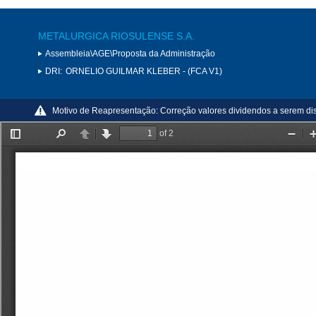
METALURGICA RIOSULENSE S.A.
Assembleia\AGE\Proposta da Administração
DRI:
ORNELIO GUILMAR KLEBER - (FCA V1)
Motivo de Reapresentação:
Correção valores dividendos a serem dis