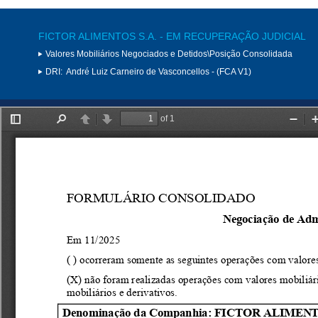
FICTOR ALIMENTOS S.A. - EM RECUPERAÇÃO JUDICIAL
Valores Mobiliários Negociados e Detidos\Posição Consolidada
DRI:
André Luiz Carneiro de Vasconcellos - (FCA V1)