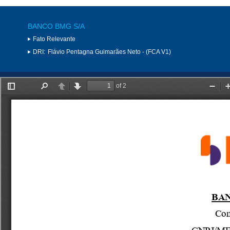
BANCO BMG S/A
Fato Relevante
DRI:
Flávio Pentagna Guimarães Neto - (FCA V1)