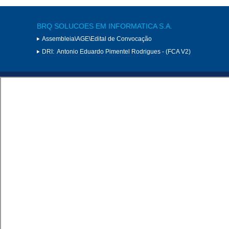
BRQ SOLUCOES EM INFORMATICA S.A.
Assembleia\AGE\Edital de Convocação
DRI:
Antonio Eduardo Pimentel Rodrigues - (FCA V2)