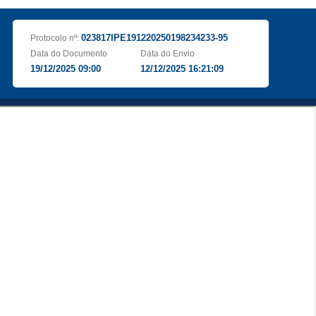
023817IPE191220250198234233-95
Protocolo nº:
Data do Documento
Data do Envio
19/12/2025 09:00
12/12/2025 16:21:09