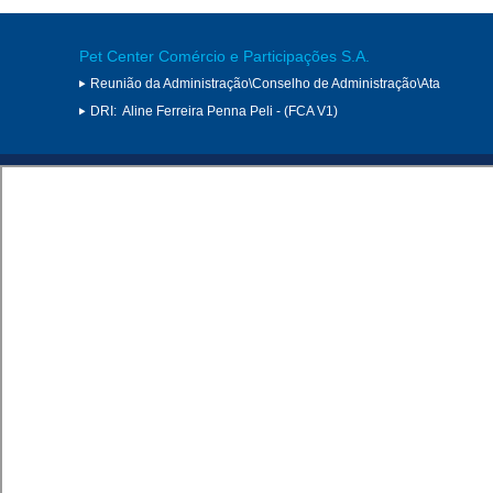
Pet Center Comércio e Participações S.A.
Reunião da Administração\Conselho de Administração\Ata
DRI:
Aline Ferreira Penna Peli - (FCA V1)