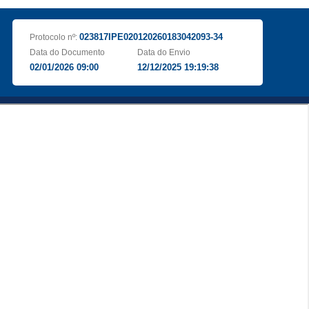
023817IPE020120260183042093-34
Protocolo nº:
Data do Documento
Data do Envio
02/01/2026 09:00
12/12/2025 19:19:38