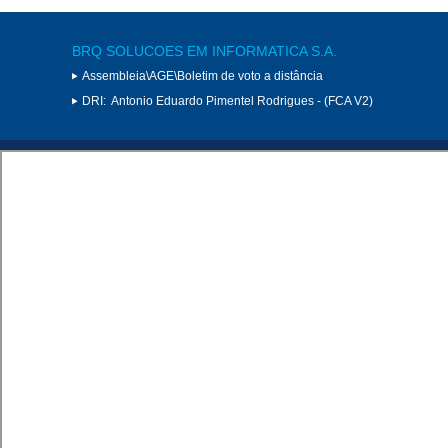
BRQ SOLUCOES EM INFORMATICA S.A.
Assembleia\AGE\Boletim de voto a distância
DRI:
Antonio Eduardo Pimentel Rodrigues - (FCA V2)