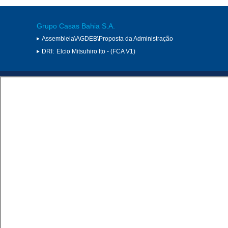
Grupo Casas Bahia S.A.
Assembleia\AGDEB\Proposta da Administração
DRI:
Elcio Mitsuhiro Ito - (FCA V1)