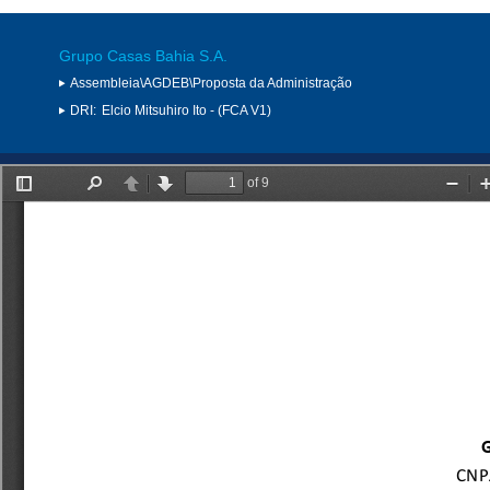
Grupo Casas Bahia S.A.
Assembleia\AGDEB\Proposta da Administração
DRI:
Elcio Mitsuhiro Ito - (FCA V1)