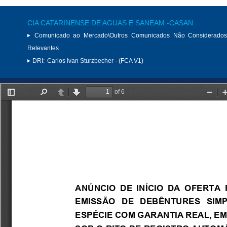
CIA CATARINENSE DE AGUAS E SANEAM.-CASAN
Comunicado ao Mercado\Outros Comunicados Não Considerados
Relevantes
DRI:
Carlos Ivan Sturzbecher - (FCA V1)