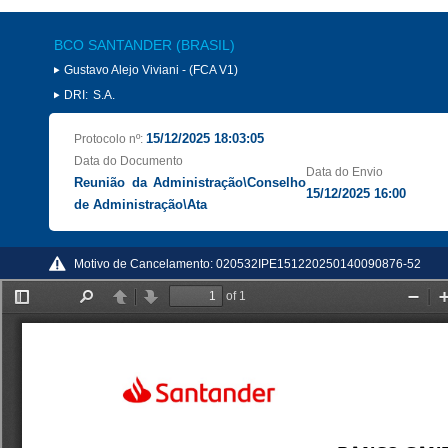
BCO SANTANDER (BRASIL)
Gustavo Alejo Viviani - (FCA V1)
DRI:
S.A.
15/12/2025 18:03:05
Protocolo nº:
Data do Documento
Data do Envio
Reunião da Administração\Conselho
15/12/2025 16:00
de Administração\Ata
Motivo de Cancelamento:
020532IPE151220250140090876-52