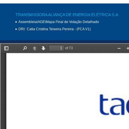
TRANSMISSORA ALIANÇA DE ENERGIA ELÉTRICA S.A.
Assembleia\AGE\Mapa Final de Votação Detalhado
DRI:
Catia Cristina Teixeira Pereira - (FCA V1)