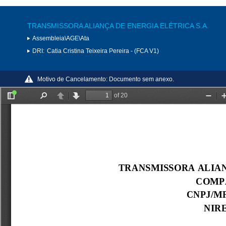
TRANSMISSORA ALIANÇA DE ENERGIA ELÉTRICA S.A.
Assembleia\AGE\Ata
DRI:
Catia Cristina Teixeira Pereira - (FCA V1)
Motivo de Cancelamento:
Documento sem anexo.