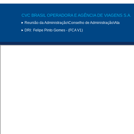
CVC BRASIL OPERADORA E AGÊNCIA DE VIAGENS S.A.
Reunião da Administração\Conselho de Administração\Ata
DRI:
Felipe Pinto Gomes - (FCA V1)