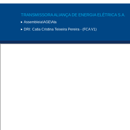
TRANSMISSORA ALIANÇA DE ENERGIA ELÉTRICA S.A.
Assembleia\AGE\Ata
DRI:
Catia Cristina Teixeira Pereira - (FCA V1)