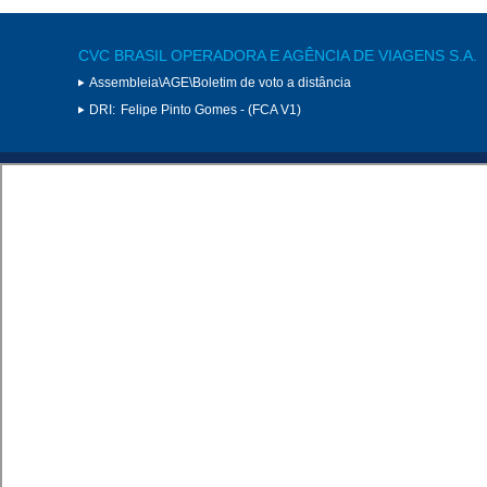
CVC BRASIL OPERADORA E AGÊNCIA DE VIAGENS S.A.
Assembleia\AGE\Boletim de voto a distância
DRI:
Felipe Pinto Gomes - (FCA V1)