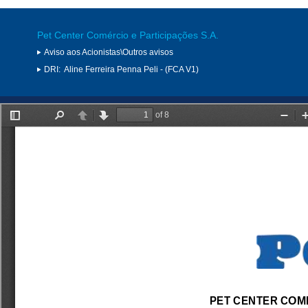
Pet Center Comércio e Participações S.A.
Aviso aos Acionistas\Outros avisos
DRI:
Aline Ferreira Penna Peli - (FCA V1)