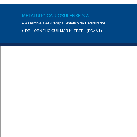
METALURGICA RIOSULENSE S.A.
Assembleia\AGE\Mapa Sintético do Escriturador
DRI:
ORNELIO GUILMAR KLEBER - (FCA V1)