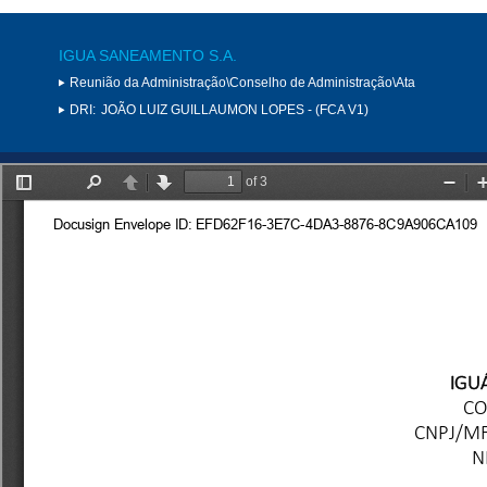
IGUA SANEAMENTO S.A.
Reunião da Administração\Conselho de Administração\Ata
DRI:
JOÃO LUIZ GUILLAUMON LOPES - (FCA V1)