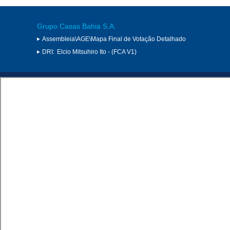
Grupo Casas Bahia S.A.
Assembleia\AGE\Mapa Final de Votação Detalhado
DRI:
Elcio Mitsuhiro Ito - (FCA V1)