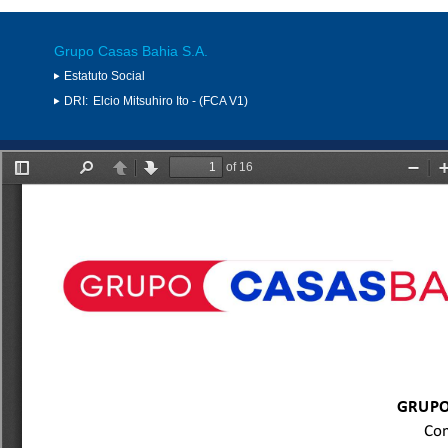
Grupo Casas Bahia S.A.
Estatuto Social
DRI:
Elcio Mitsuhiro Ito - (FCA V1)