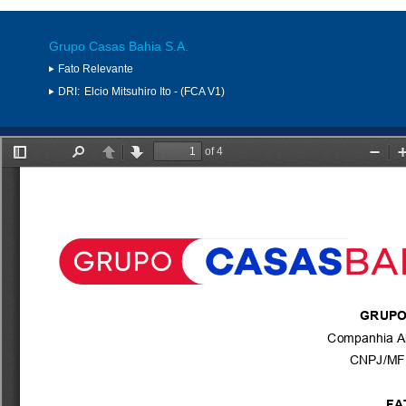
Grupo Casas Bahia S.A.
Fato Relevante
DRI:
Elcio Mitsuhiro Ito - (FCA V1)