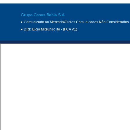
Grupo Casas Bahia S.A.
Comunicado ao Mercado\Outros Comunicados Não Considerados 
DRI:
Elcio Mitsuhiro Ito - (FCA V1)