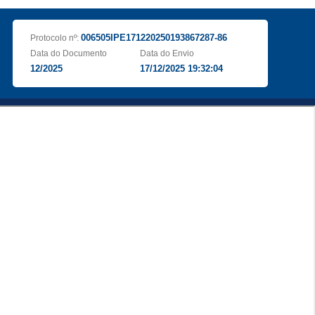
006505IPE171220250193867287-86
Protocolo nº:
Data do Documento
Data do Envio
12/2025
17/12/2025 19:32:04