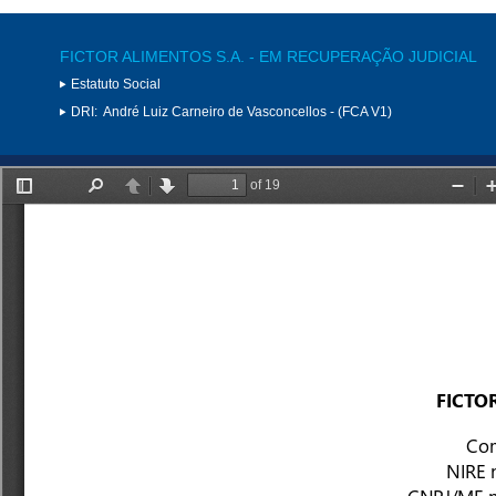
FICTOR ALIMENTOS S.A. - EM RECUPERAÇÃO JUDICIAL
Estatuto Social
DRI:
André Luiz Carneiro de Vasconcellos - (FCA V1)